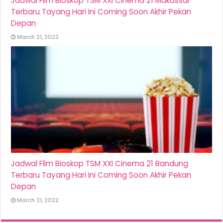
Jadwal Film Bioskop TSM XXI Cinema 21 Makassar
Terbaru Tayang Hari Ini Coming Soon Akhir Pekan
Depan
March 21, 2022
Jadwal Film Bioskop TSM XXI Cinema 21 Bandung
Terbaru Tayang Hari Ini Coming Soon Akhir Pekan
Depan
March 21, 2022