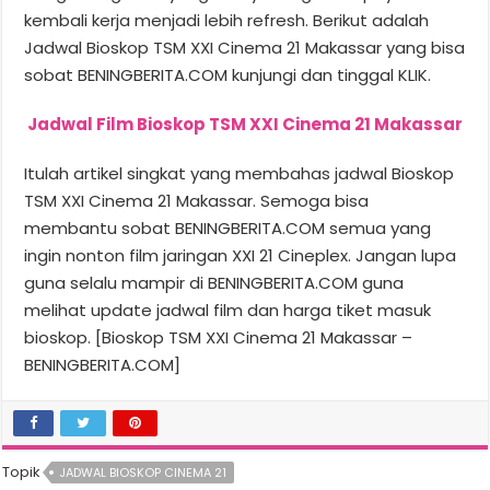
kembali kerja menjadi lebih refresh. Berikut adalah
Jadwal Bioskop TSM XXI Cinema 21 Makassar yang bisa
sobat BENINGBERITA.COM kunjungi dan tinggal KLIK.
Jadwal Film Bioskop TSM XXI Cinema 21 Makassar
Itulah artikel singkat yang membahas jadwal Bioskop
TSM XXI Cinema 21 Makassar. Semoga bisa
membantu sobat BENINGBERITA.COM semua yang
ingin nonton film jaringan XXI 21 Cineplex. Jangan lupa
guna selalu mampir di BENINGBERITA.COM guna
melihat update jadwal film dan harga tiket masuk
bioskop. [Bioskop TSM XXI Cinema 21 Makassar –
BENINGBERITA.COM]
Topik
JADWAL BIOSKOP CINEMA 21