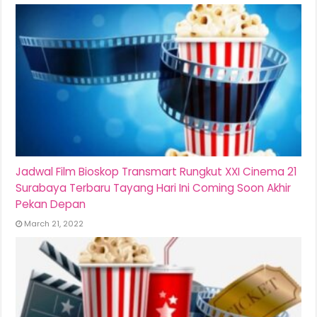
Jadwal Film Bioskop Transmart Rungkut XXI Cinema 21
Surabaya Terbaru Tayang Hari Ini Coming Soon Akhir
Pekan Depan
March 21, 2022