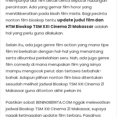
mempunyai alur film detail cerita seputar hubungan
percintaan. Ada yang gemar film horor yang
menitikberatkan pada kisah film mistis. Bagi pecinta
nonton film bioskop tentu
update judul film dan
HTM Bioskop TSM XXI Cinema 21 Makassar
adalah
hal yang perlu guna dilakukan.
Selain itu, ada juga genre film action yang mana tipe
film ini berkaitan dengan hal-hal yang menantang
serta dibumbui perkelahian seru. Nah, ada juga genre
film comedy di mana merupakan film yang isinya
mampu mengocok perut dan tertawa terbahak-
bahak. Adapun pilihan nonton film bisa ditentukan
sesudah melihat jadwal Bioskop TSM XXI Cinema 21
Makassar guna ditonton akhir pekan ini.
Pastikan sobat BENINGBERITA.COM nggak melewatkan
jadwal Bioskop TSM XXI Cinema 21 Makassar, supaya
nggak ketinggalan update film terbaru. Pasalnya