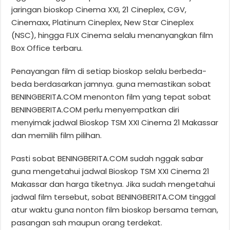
jaringan bioskop Cinema XXI, 21 Cineplex, CGV,
Cinemaxx, Platinum Cineplex, New Star Cineplex
(NSC), hingga FLIX Cinema selalu menanyangkan film
Box Office terbaru.
Penayangan film di setiap bioskop selalu berbeda-
beda berdasarkan jamnya. guna memastikan sobat
BENINGBERITA.COM menonton film yang tepat sobat
BENINGBERITA.COM perlu menyempatkan diri
menyimak jadwal Bioskop TSM XXI Cinema 21 Makassar
dan memilih film pilihan.
Pasti sobat BENINGBERITA.COM sudah nggak sabar
guna mengetahui jadwal Bioskop TSM XXI Cinema 21
Makassar dan harga tiketnya. Jika sudah mengetahui
jadwal film tersebut, sobat BENINGBERITA.COM tinggal
atur waktu guna nonton film bioskop bersama teman,
pasangan sah maupun orang terdekat.