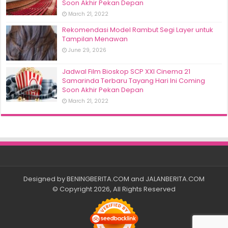
Soon Akhir Pekan Depan
March 21, 2022
Rekomendasi Model Rambut Segi Layer untuk
Tampilan Menawan
June 29, 2026
Jadwal Film Bioskop SCP XXI Cinema 21
Samarinda Terbaru Tayang Hari Ini Coming
Soon Akhir Pekan Depan
March 21, 2022
Designed by
BENINGBERITA.COM
and
JALANBERITA.COM
© Copyright 2026, All Rights Reserved