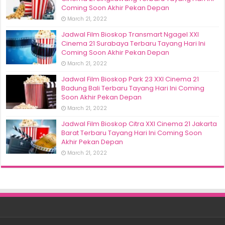
Coming Soon Akhir Pekan Depan
March 21, 2022
Jadwal Film Bioskop Transmart Ngagel XXI
Cinema 21 Surabaya Terbaru Tayang Hari Ini
Coming Soon Akhir Pekan Depan
March 21, 2022
Jadwal Film Bioskop Park 23 XXI Cinema 21
Badung Bali Terbaru Tayang Hari Ini Coming
Soon Akhir Pekan Depan
March 21, 2022
Jadwal Film Bioskop Citra XXI Cinema 21 Jakarta
Barat Terbaru Tayang Hari Ini Coming Soon
Akhir Pekan Depan
March 21, 2022