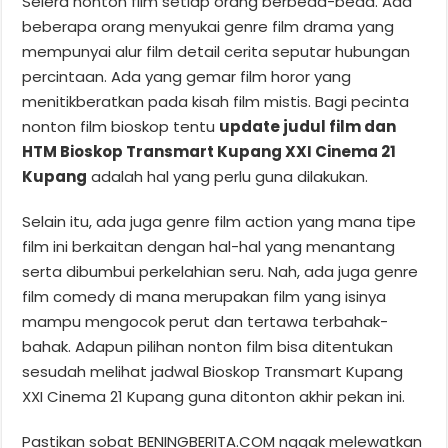
Selera nonton film setiap orang berbeda-beda. Ada
beberapa orang menyukai genre film drama yang
mempunyai alur film detail cerita seputar hubungan
percintaan. Ada yang gemar film horor yang
menitikberatkan pada kisah film mistis. Bagi pecinta
nonton film bioskop tentu
update judul film dan
HTM Bioskop Transmart Kupang XXI Cinema 21
Kupang
adalah hal yang perlu guna dilakukan.
Selain itu, ada juga genre film action yang mana tipe
film ini berkaitan dengan hal-hal yang menantang
serta dibumbui perkelahian seru. Nah, ada juga genre
film comedy di mana merupakan film yang isinya
mampu mengocok perut dan tertawa terbahak-
bahak. Adapun pilihan nonton film bisa ditentukan
sesudah melihat jadwal Bioskop Transmart Kupang
XXI Cinema 21 Kupang guna ditonton akhir pekan ini.
Pastikan sobat BENINGBERITA.COM nggak melewatkan