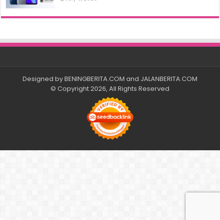
Designed by
BENINGBERITA.COM
and
JALANBERITA.COM
© Copyright 2026, All Rights Reserved