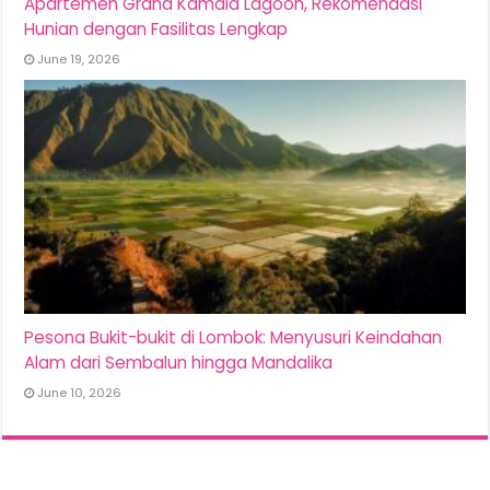
Apartemen Grand Kamala Lagoon, Rekomendasi
Hunian dengan Fasilitas Lengkap
June 19, 2026
Pesona Bukit-bukit di Lombok: Menyusuri Keindahan
Alam dari Sembalun hingga Mandalika
June 10, 2026