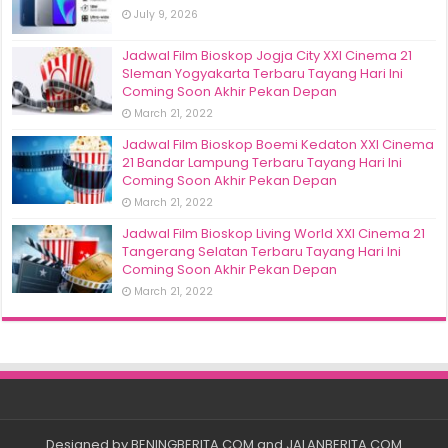
July 9, 2026
Jadwal Film Bioskop Jogja City XXI Cinema 21
Sleman Yogyakarta Terbaru Tayang Hari Ini
Coming Soon Akhir Pekan Depan
March 21, 2022
Jadwal Film Bioskop Boemi Kedaton XXI Cinema
21 Bandar Lampung Terbaru Tayang Hari Ini
Coming Soon Akhir Pekan Depan
March 21, 2022
Jadwal Film Bioskop Living World XXI Cinema 21
Tangerang Selatan Terbaru Tayang Hari Ini
Coming Soon Akhir Pekan Depan
March 21, 2022
Designed by
BENINGBERITA.COM
and
JALANBERITA.COM